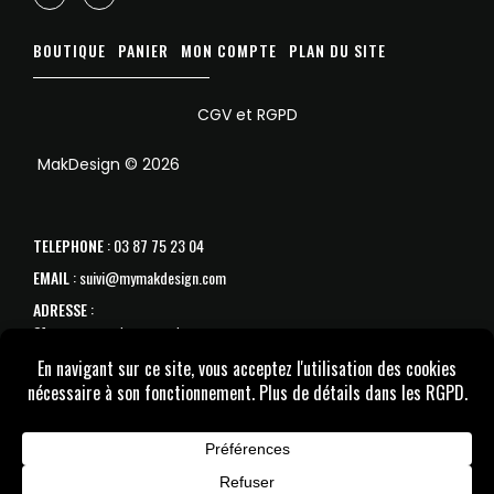
BOUTIQUE
PANIER
MON COMPTE
PLAN DU SITE
CGV et RGPD
MakDesign © 2026
TELEPHONE
: 03 87 75 23 04
EMAIL
: suivi@mymakdesign.com
ADRESSE
:
31 avenue de Strasbourg
57070 Metz
SAV :
Du Lundi au samedi de 10h à 18h