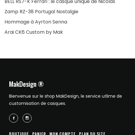
BELL RS7-K Ferrari : le casque unique de Nicolas
Zamp RZ-38 Portugal Nostalgie
Hommage à Ayrton Senna
Arai CK6 Custom by Mak
MakDesign ®
Bienvenue sur le shop MakDesign, le service utlime de
customisation de casques.
BOUTIQUE
PANIER
MON COMPTE
PLAN DU SITE