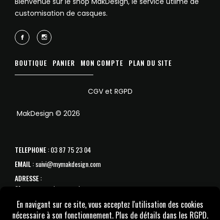
Bienvenue sur le shop MakDesign, le service utlime de
customisation de casques.
BOUTIQUE
PANIER
MON COMPTE
PLAN DU SITE
CGV et RGPD
MakDesign © 2026
TELEPHONE
: 03 87 75 23 04
EMAIL
: suivi@mymakdesign.com
ADRESSE
:
31 avenue de Strasbourg
57070 Metz
SAV :