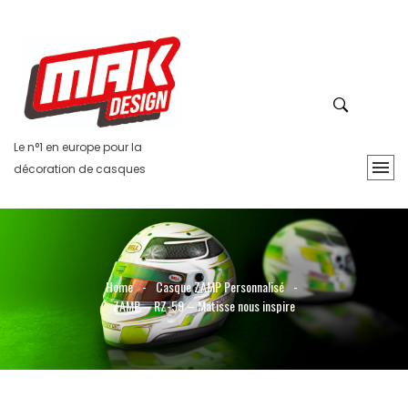
Le n°1 en europe pour la
décoration de casques
Home
-
Casque ZAMP Personnalisé
-
ZAMP – RZ-59 – Matisse nous inspire