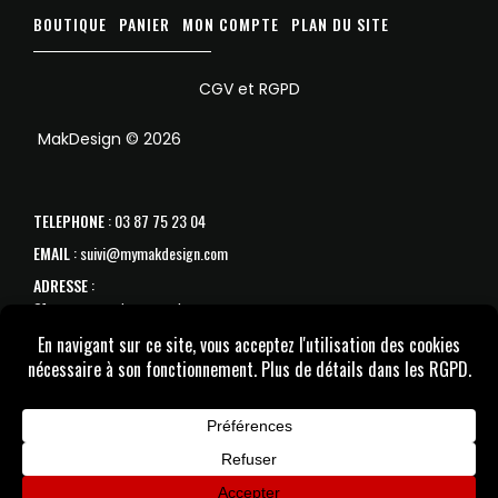
BOUTIQUE
PANIER
MON COMPTE
PLAN DU SITE
CGV et RGPD
MakDesign © 2026
TELEPHONE
: 03 87 75 23 04
EMAIL
: suivi@mymakdesign.com
ADRESSE
:
31 avenue de Strasbourg
57070 Metz
SAV :
Du Lundi au samedi de 10h à 18h