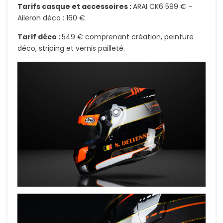
Tarifs casque et accessoires :
ARAI CK6 599 € –
Aileron déco : 160 €
Tarif déco :
549 € comprenant création, peinture
déco, striping et vernis pailleté.