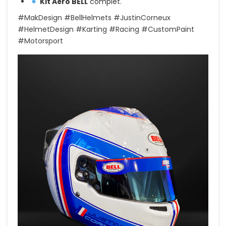
Kit Aéro BELL
complet.
#MakDesign #BellHelmets #JustinCorneux
#HelmetDesign #Karting #Racing #CustomPaint
#Motorsport