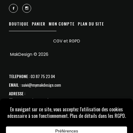
BOUTIQUE
PANIER
MON COMPTE
PLAN DU SITE
CGV et RGPD
MakDesign © 2026
TELEPHONE
: 03 87 75 23 04
EMAIL
: suivi@mymakdesign.com
ADRESSE
:
31 avenue de Strasbourg
57070 Metz
SAV :
Du Lundi au samedi de 10h à 18h