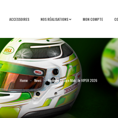
ACCESSOIRES
NOS RÉALISATIONS
MON COMPTE
C
Home
-
News
-
Nouveau Design Mak : le VIPER 2026