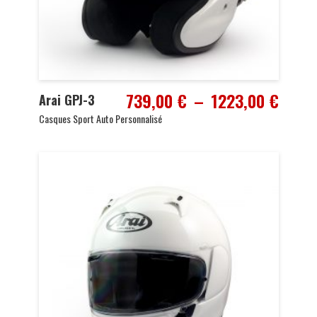
Plage
739,00
€
–
1223,00
€
Arai GPJ-3
de
Casques Sport Auto Personnalisé
prix :
739,0
à
1223,