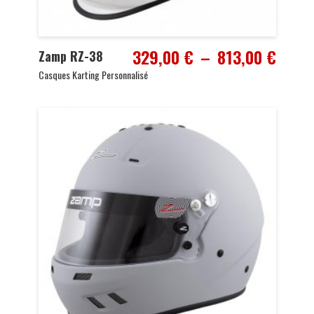
Plage
329,00
€
–
813,00
€
Zamp RZ-38
de
Casques Karting Personnalisé
prix :
329,0
à
813,0