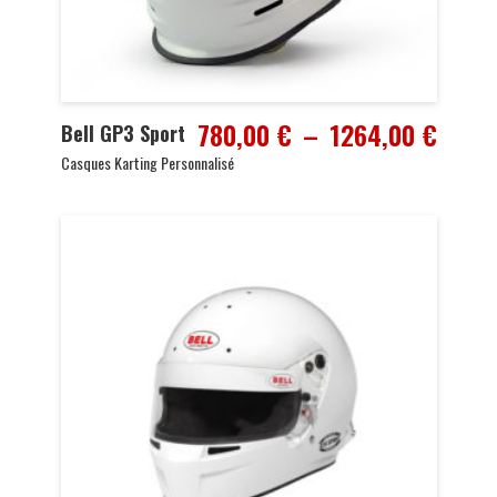
Plage
780,00
€
–
1264,00
€
Bell GP3 Sport
de
Casques Karting Personnalisé
prix :
780,0
à
1264,