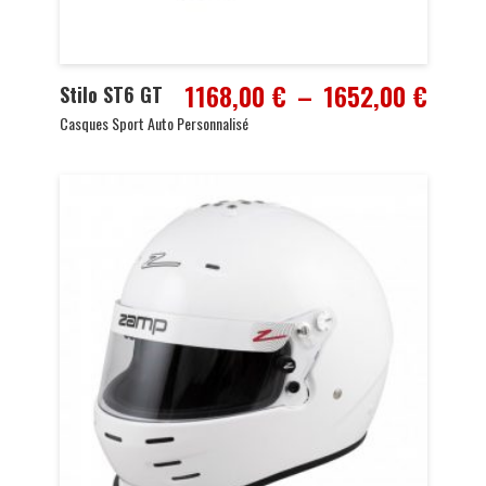
Plage
1168,00
€
–
1652,00
€
Stilo ST6 GT
de
Casques Sport Auto Personnalisé
prix :
1168,
à
1652,