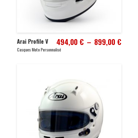
Plage
494,00
€
–
899,00
€
Arai Profile V
de
Casques Moto Personnalisé
prix :
494,
à
899,0