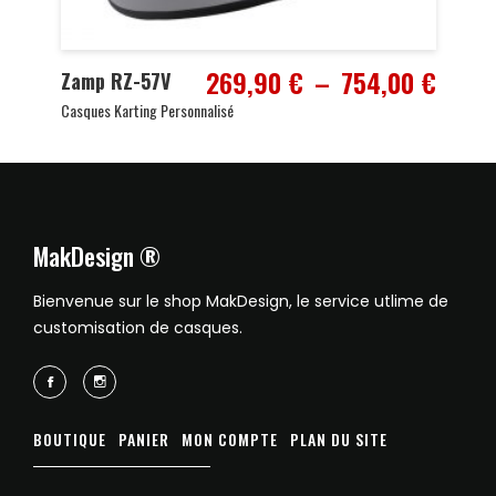
Plage
269,90
€
–
754,00
€
Zamp RZ-57V
de
Casques Karting Personnalisé
prix :
269,9
à
754,0
MakDesign ®
Bienvenue sur le shop MakDesign, le service utlime de
customisation de casques.
BOUTIQUE
PANIER
MON COMPTE
PLAN DU SITE