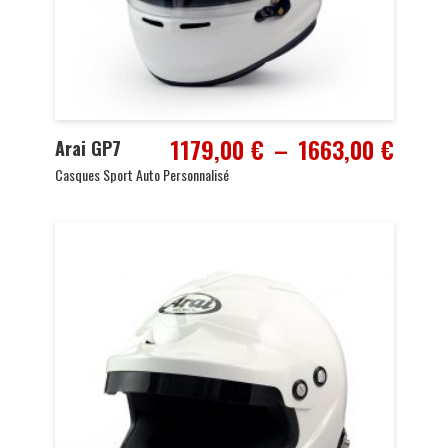
Plage
1179,00
€
–
1663,00
€
Arai GP7
de
Casques Sport Auto Personnalisé
prix :
1179,
à
1663,