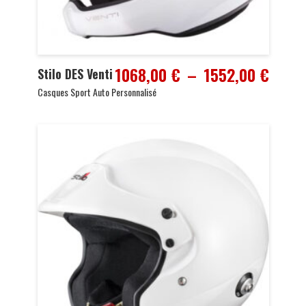
Plage
1068,00
€
–
1552,00
€
Stilo DES Venti
de
Casques Sport Auto Personnalisé
prix :
1068,
à
1552,