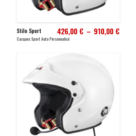
Plage
426,00
€
–
910,00
€
Stilo Sport
de
Casques Sport Auto Personnalisé
prix :
426,0
à
910,0