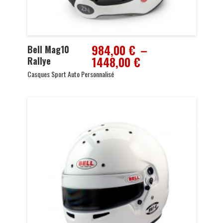
984,00
€
–
Bell Mag10
Plage
1448,00
€
Rallye
de
Casques Sport Auto Personnalisé
prix :
984,00 €
à
1448,00 €