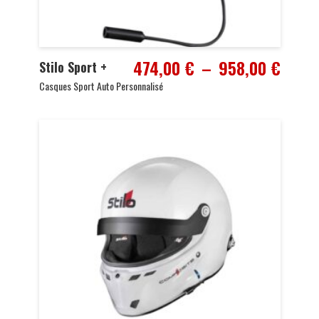
Plage
474,00
€
–
958,00
€
Stilo Sport +
de
Casques Sport Auto Personnalisé
prix :
474,0
à
958,0