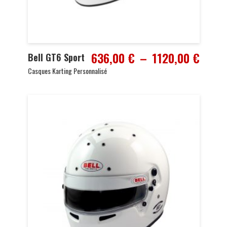
Plage
636,00
€
–
1120,00
€
Bell GT6 Sport
de
Casques Karting Personnalisé
prix :
636,0
à
1120,