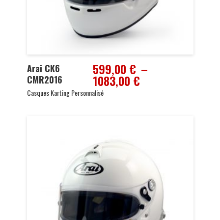
599,00
€
–
Arai CK6
Plage
1083,00
€
CMR2016
de
Casques Karting Personnalisé
prix :
599,00 €
à
1083,00 €