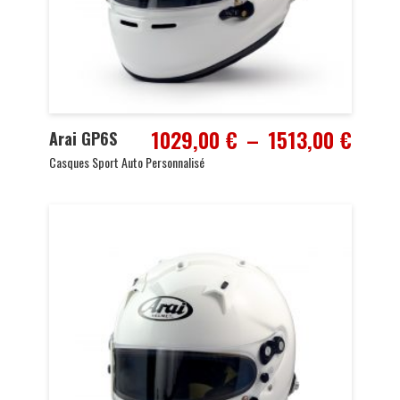
Plage
1029,00
€
–
1513,00
€
Arai GP6S
de
Casques Sport Auto Personnalisé
prix :
1029,
à
1513,