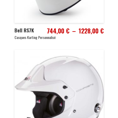
Plage
744,00
€
–
1228,00
€
Bell RS7K
de
Casques Karting Personnalisé
prix :
744,0
à
1228,