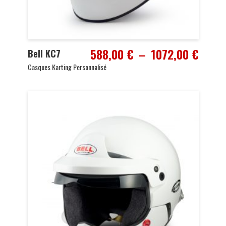
Plage
588,00
€
–
1072,00
€
Bell KC7
de
Casques Karting Personnalisé
prix :
588,0
à
1072,