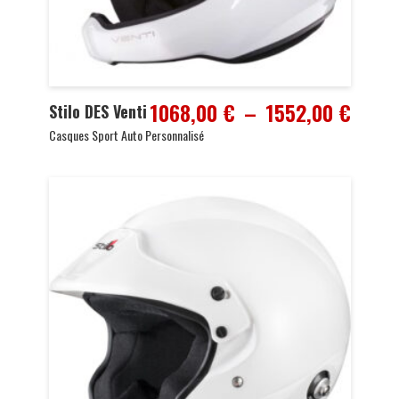
Plage
1068,00
€
–
1552,00
€
Stilo DES Venti
de
Casques Sport Auto Personnalisé
prix :
1068,
à
1552,