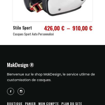
Plage
426,00
€
–
910,00
€
Stilo Sport
de
Casques Sport Auto Personnalisé
prix :
426,0
à
910,0
MakDesign ®
Bienvenue sur le shop MakDesign, le service utlime de
customisation de casques.
BOUTIQUE
PANIER
MON COMPTE
PLAN DU SITE