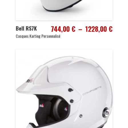
Plage
744,00
€
–
1228,00
€
Bell RS7K
de
Casques Karting Personnalisé
prix :
744,0
à
1228,