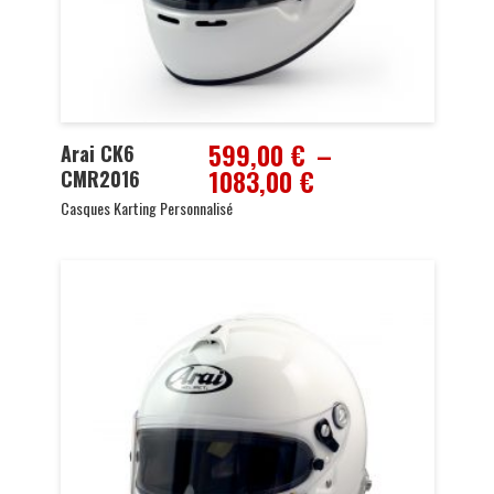
599,00
€
–
Arai CK6
Plage
1083,00
€
CMR2016
de
Casques Karting Personnalisé
prix :
599,00 €
à
1083,00 €