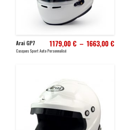
Plage
1179,00
€
–
1663,00
€
Arai GP7
de
Casques Sport Auto Personnalisé
prix :
1179,
à
1663,