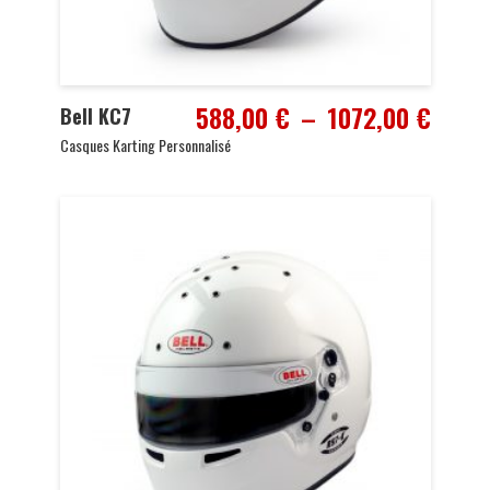
Plage
588,00
€
–
1072,00
€
Bell KC7
de
Casques Karting Personnalisé
prix :
588,0
à
1072,