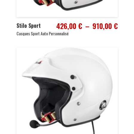
Plage
426,00
€
–
910,00
€
Stilo Sport
de
Casques Sport Auto Personnalisé
prix :
426,0
à
910,0