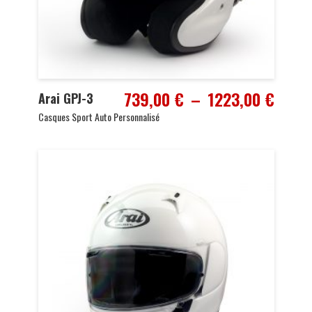
Plage
739,00
€
–
1223,00
€
Arai GPJ-3
de
Casques Sport Auto Personnalisé
prix :
739,0
à
1223,