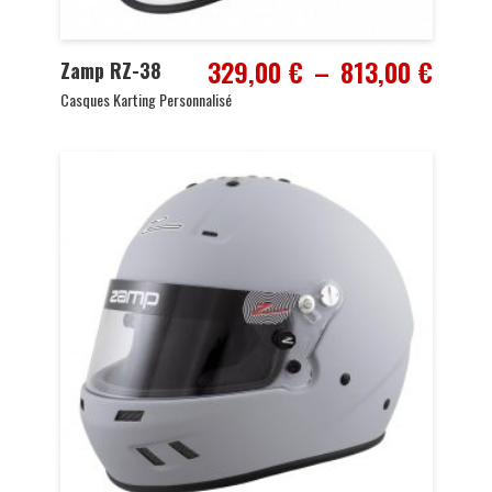
Plage
329,00
€
–
813,00
€
Zamp RZ-38
de
Casques Karting Personnalisé
prix :
329,0
à
813,0