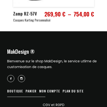
Plage
269,90
€
–
754,00
€
Zamp RZ-57V
de
Casques Karting Personnalisé
prix :
269,9
à
754,0
MakDesign ®
Bienvenue sur le shop MakDesign, le service utlime de
customisation de casques.
BOUTIQUE
PANIER
MON COMPTE
PLAN DU SITE
CGV et RGPD