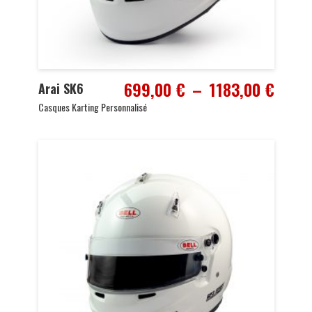
Plage
699,00
€
–
1183,00
€
Arai SK6
de
Casques Karting Personnalisé
prix :
699,0
à
1183,