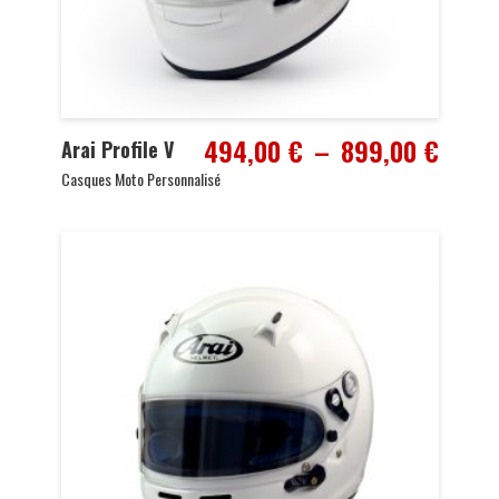
Plage
494,00
€
–
899,00
€
Arai Profile V
de
Casques Moto Personnalisé
prix :
494,
à
899,0