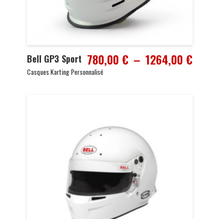
Plage
780,00
€
–
1264,00
€
Bell GP3 Sport
de
Casques Karting Personnalisé
prix :
780,0
à
1264,