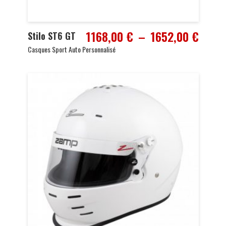
Plage
1168,00
€
–
1652,00
€
Stilo ST6 GT
de
Casques Sport Auto Personnalisé
prix :
1168,
à
1652,