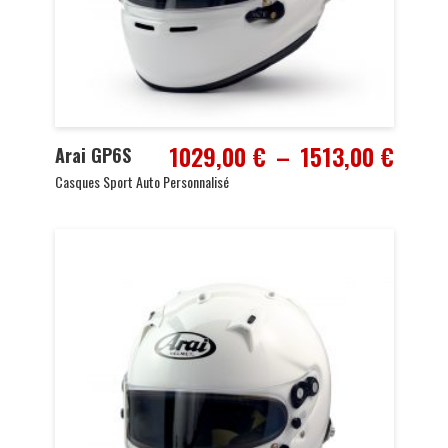
Plage
1029,00
€
–
1513,00
€
Arai GP6S
de
Casques Sport Auto Personnalisé
prix :
1029,
à
1513,