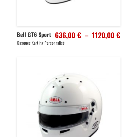
Plage
636,00
€
–
1120,00
€
Bell GT6 Sport
de
Casques Karting Personnalisé
prix :
636,0
à
1120,