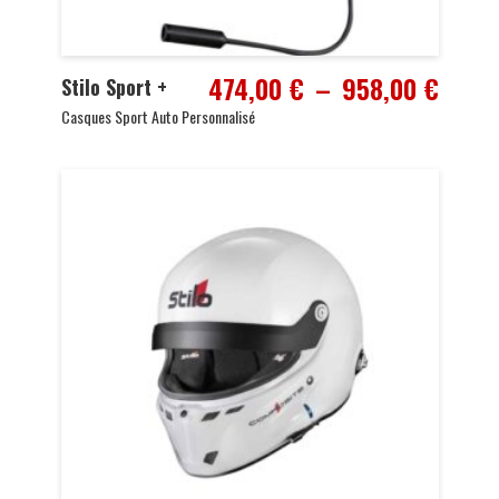
Plage
474,00
€
–
958,00
€
Stilo Sport +
de
Casques Sport Auto Personnalisé
prix :
474,0
à
958,0