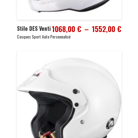
Plage
1068,00
€
–
1552,00
€
Stilo DES Venti
de
Casques Sport Auto Personnalisé
prix :
1068,
à
1552,