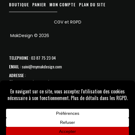
BOUTIQUE
PANIER
MON COMPTE
PLAN DU SITE
CGV et RGPD
MakDesign © 2026
TELEPHONE
: 03 87 75 23 04
EMAIL
: suivi@mymakdesign.com
ADRESSE
:
31 avenue de Strasbourg
57070 Metz
SAV :
Du Lundi au samedi de 10h à 18h