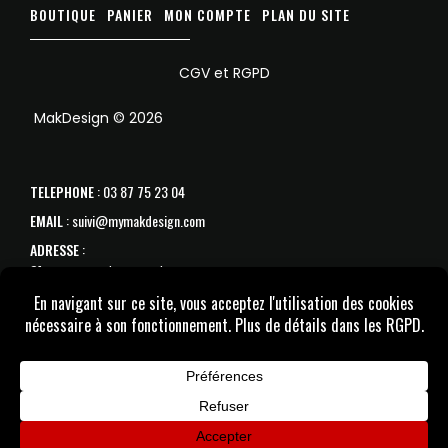
BOUTIQUE
PANIER
MON COMPTE
PLAN DU SITE
CGV et RGPD
MakDesign © 2026
TELEPHONE
: 03 87 75 23 04
EMAIL
: suivi@mymakdesign.com
ADRESSE
:
31 avenue de Strasbourg
57070 Metz
SAV :
Du Lundi au samedi de 10h à 18h