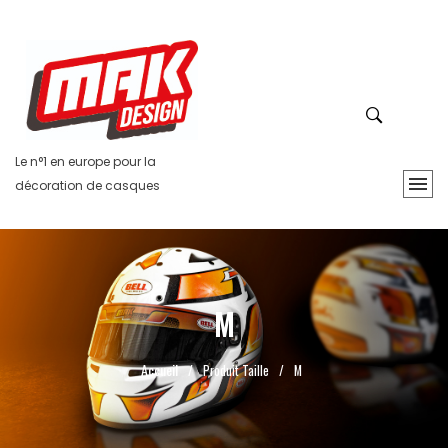
Le n°1 en europe pour la
décoration de casques
M
Accueil
/
Produit Taille
/
M