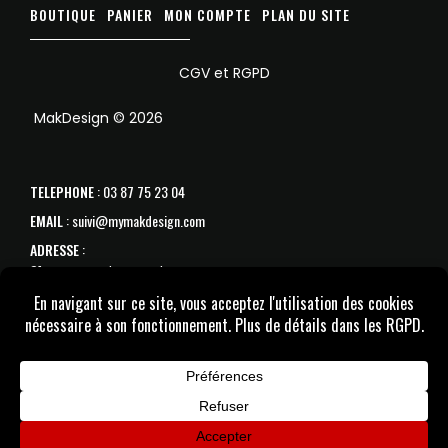
BOUTIQUE
PANIER
MON COMPTE
PLAN DU SITE
CGV et RGPD
MakDesign © 2026
TELEPHONE
: 03 87 75 23 04
EMAIL
: suivi@mymakdesign.com
ADRESSE
:
31 avenue de Strasbourg
57070 Metz
SAV :
Du Lundi au samedi de 10h à 18h