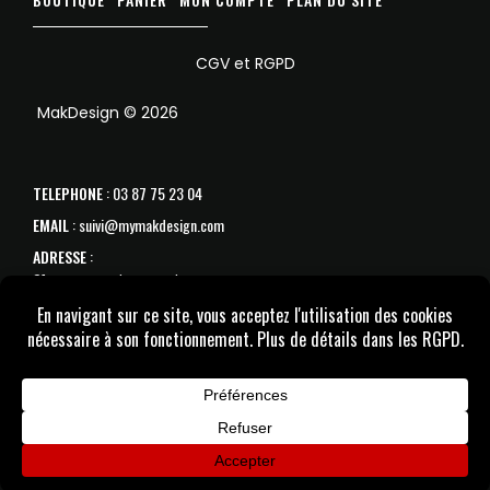
CGV et RGPD
MakDesign © 2026
TELEPHONE
: 03 87 75 23 04
EMAIL
: suivi@mymakdesign.com
ADRESSE
:
31 avenue de Strasbourg
57070 Metz
SAV :
Du Lundi au samedi de 10h à 18h