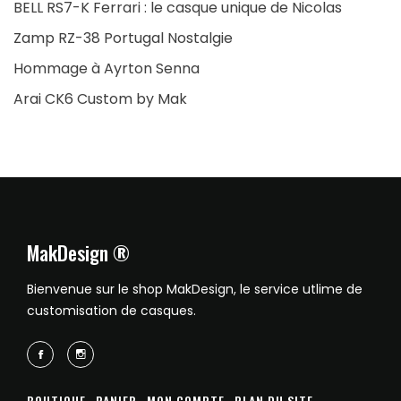
BELL RS7-K Ferrari : le casque unique de Nicolas
Zamp RZ-38 Portugal Nostalgie
Hommage à Ayrton Senna
Arai CK6 Custom by Mak
MakDesign ®
Bienvenue sur le shop MakDesign, le service utlime de
customisation de casques.
BOUTIQUE
PANIER
MON COMPTE
PLAN DU SITE