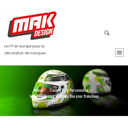
Le n°1 en europe pour la
décoration de casques
Home
-
Casque ARAI Personnalisé
-
Arai CK6 Orange et Rouge fluo pour ItakaShop