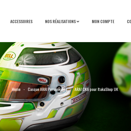
ACCESSOIRES
NOS RÉALISATIONS
MON COMPTE
C
Home
-
Casque ARAI Personnalisé
-
ARAI CK6 pour ItakaShop UK