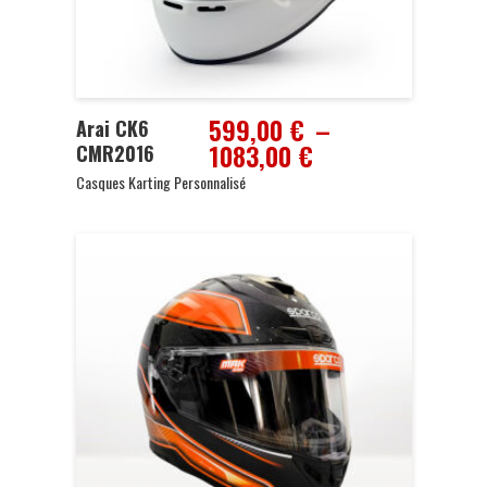
599,00
€
–
Arai CK6
Plage
1083,00
€
CMR2016
de
Casques Karting Personnalisé
prix :
599,00 €
à
1083,00 €