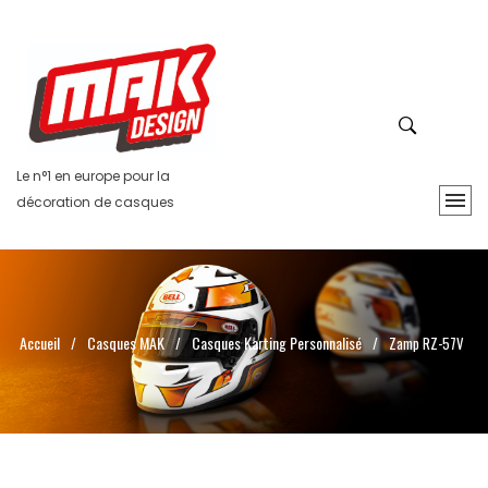
Le n°1 en europe pour la
décoration de casques
Accueil
Casques MAK
Casques Karting Personnalisé
/
/
/
Zamp RZ-57V