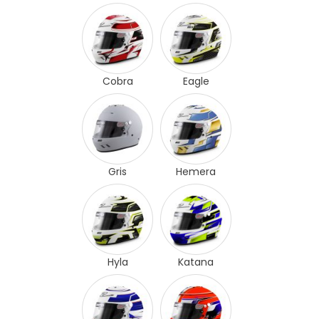
Cobra
Eagle
Gris
Hemera
Hyla
Katana