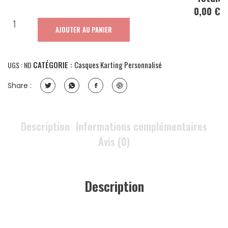
0,00 €
quantité
AJOUTER AU PANIER
de
Zamp
RZ-
CATÉGORIE :
Casques Karting Personnalisé
UGS :
ND
57V
Share :
Description
Informations complémentaires
Avis (0)
Description