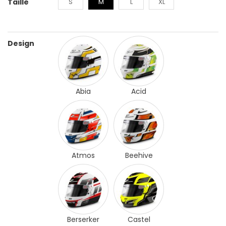
Taille
S
M
L
XL
Design
Abia
Acid
Atmos
Beehive
Berserker
Castel