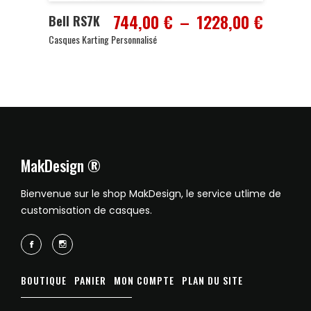
Plage
744,00
€
–
1228,00
€
Bell RS7K
de
Casques Karting Personnalisé
prix :
744,00
à
1228,0
MakDesign ®
Bienvenue sur le shop MakDesign, le service utlime de
customisation de casques.
BOUTIQUE
PANIER
MON COMPTE
PLAN DU SITE