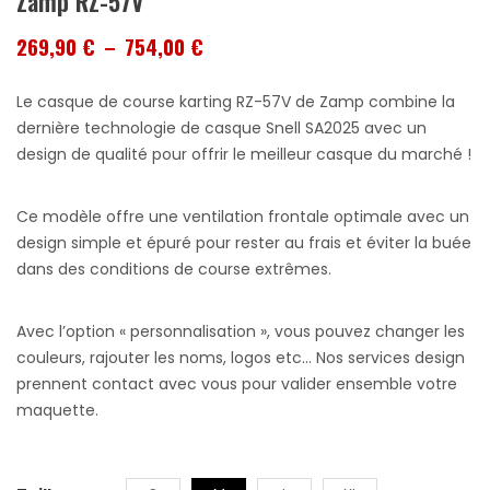
Zamp RZ-57V
Plage
269,90
€
–
754,00
€
de
Le casque de course karting RZ-57V de Zamp combine la
prix :
dernière technologie de casque Snell SA2025 avec un
269,90 €
design de qualité pour offrir le meilleur casque du marché !
à
754,00 €
Ce modèle offre une ventilation frontale optimale avec un
design simple et épuré pour rester au frais et éviter la buée
dans des conditions de course extrêmes.
Avec l’option « personnalisation », vous pouvez changer les
couleurs, rajouter les noms, logos etc… Nos services design
prennent contact avec vous pour valider ensemble votre
maquette.